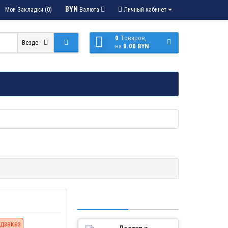
BYN
Мои Закладки (0)
Валюта
Личный кабинет
0
Tоваров,
Везде
на
0.00 BYN
дзаказ