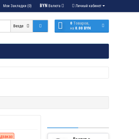
BYN
Мои Закладки (0)
Валюта
Личный кабинет
0
Tоваров,
Везде
на
0.00 BYN
дзаказ