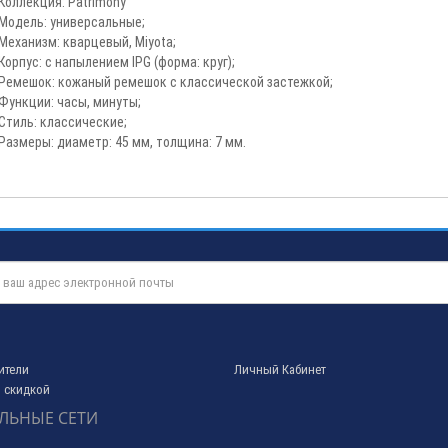
Коллекция: Patrimony
Модель: универсальные;
Механизм: кварцевый, Miyota;
Корпус: с напылением IPG (форма: круг);
Ремешок: кожаный ремешок с классической застежкой;
Функции: часы, минуты;
Стиль: классические;
Размеры: диаметр: 45 мм, толщина: 7 мм.
ители
Личный Кабинет
 скидкой
ЛЬНЫЕ СЕТИ