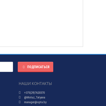
ПОДПИСАТЬСЯ
НАШИ КОНТАКТЫ
+375(29)7620370
@Motuz_Tatyana
manager@opta.by