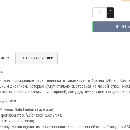
НЕТ В Н
сание
Характеристики
ие:
Fontana - роскошные часы, новинка от знаменитого бренда U-Boat. Ко
ьным дизайном, которые будут стильно смотреться на любой руке. Необ
агается с левой стороны, а не с правой, как у других брендов. На циферб
еристики:
Модель: Italo Fontana (мужская);
Производство: "Zolant&co" (Бельгия);
Сапфировое стекло;
Корпус часов сделан из полированной гипоаллергенной стали (стандарт 32