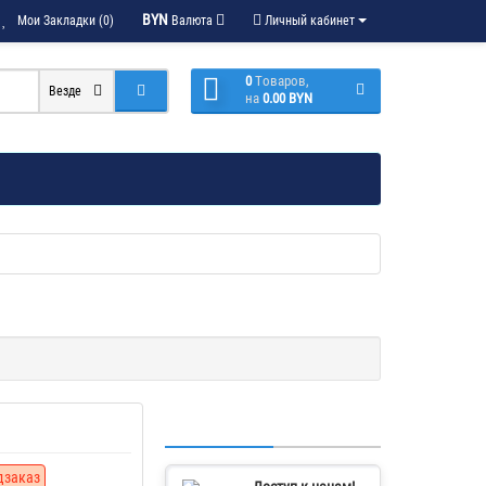
BYN
Мои Закладки (0)
Валюта
Личный кабинет
0
Tоваров,
Везде
на
0.00 BYN
дзаказ