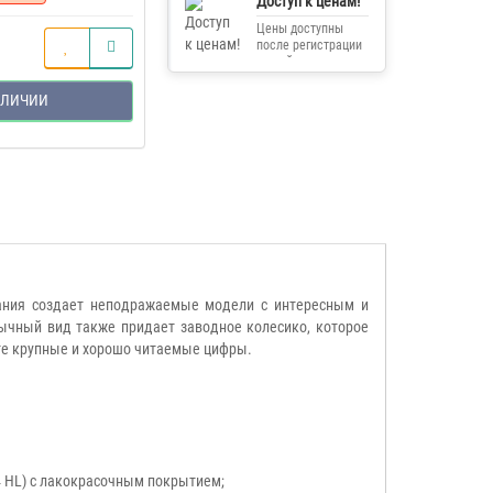
Доступ к ценам!
Цены доступны
после регистрации
на сайте.
АЛИЧИИ
мпания создает неподражаемые модели с интересным и
ычный вид также придает заводное колесико, которое
лате крупные и хорошо читаемые цифры.
4 HL) с лакокрасочным покрытием;