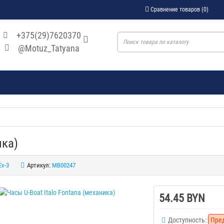
Сравнение товаров (0)
+375(29)7620370
@Motuz_Tatyana
ика)
Ev-3
Артикул:
MB00247
54.45 BYN
Доступность:
Пре