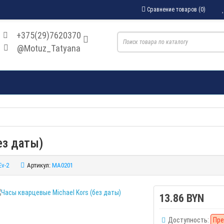
Сравнение товаров (0)
+375(29)7620370
@Motuz_Tatyana
ез даты)
Ev-2
Артикул:
MA0201
13.86 BYN
Доступность:
Пре