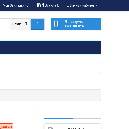
BYN
Мои Закладки (0)
Валюта
Личный кабинет
0
Tоваров,
Везде
на
0.00 BYN
дзаказ