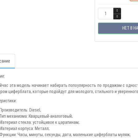
НЕТ В Н
сание
ие:
йчас эта модель начинает набирать попоулярность по продажам с однос
ром циферблата, которые подойдут для молодого, стильного и уверенного
еристики:
Производитель: Diesel;
Тип механизма: Кварцевый-аналоговый;
Материал стекла: устойцивое к царапинам;
Материал корпуса: Металл;
Функции: Часы, минуты, секунды, дата, маленькие циферблаты муляж;