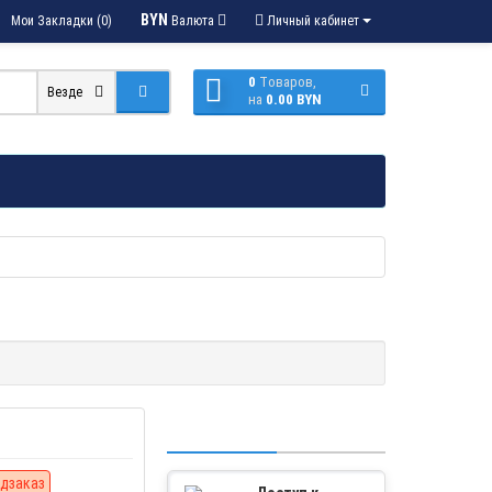
BYN
Мои Закладки (0)
Валюта
Личный кабинет
0
Tоваров,
Везде
на
0.00 BYN
дзаказ