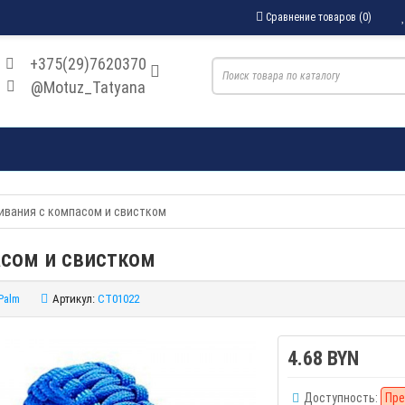
Сравнение товаров (0)
+375(29)7620370
@Motuz_Tatyana
ивания с компасом и свистком
асом и свистком
Palm
Артикул:
CT01022
4.68 BYN
Доступность:
Пре