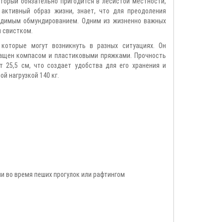
оторый обязательно пригодится в лесистой местности,
активный образ жизни, знает, что для преодоления
ходимым обмундированием. Одним из жизненно важных
 свистком.
 которые могут возникнуть в разных ситуациях. Он
снащен компасом и пластиковыми пряжками. Прочность
т 25,5 см, что создает удобства для его хранения и
й нагрузкой 140 кг.
и во время пеших прогулок или рафтингом