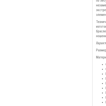
по лес
незаме
экстре
элемен
Технич
изгото
брасле
ношени
Характ
Размер
Матери