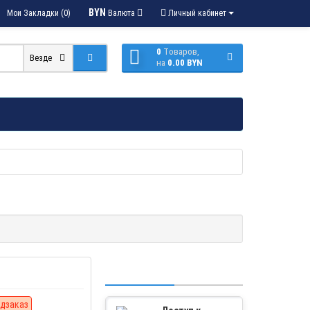
BYN
Мои Закладки (0)
Валюта
Личный кабинет
0
Tоваров,
Везде
на
0.00 BYN
дзаказ