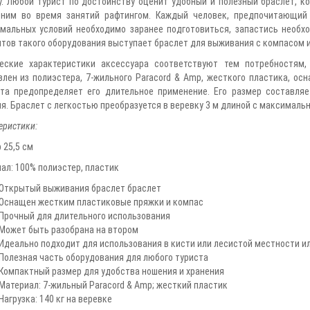
у. Любой турист по достоинству оценит удобный и полезный браслет, к
ним во время занятий рафтингом. Каждый человек, предпочитающий 
мальных условий необходимо заранее подготовиться, запастись необ
тов такого оборудования выступает браслет для выживания с компасом и
еские характеристики аксессуара соответствуют тем потребностям,
влен из полиэстера, 7-жильного Paracord & Amp, жесткого пластика, о
та предопределяет его длительное применение. Его размер составляе
я. Браслет с легкостью преобразуется в веревку 3 м длиной с максимально
еристики:
 25,5 см
ал: 100% полиэстер, пластик
Открытый выживания браслет браслет
Оснащен жестким пластиковые пряжки и компас
Прочный для длительного использования
Может быть разобрана на втором
Идеально подходит для использования в кисти или лесистой местности ил
Полезная часть оборудования для любого туриста
Компактный размер для удобства ношения и хранения
Материал: 7-жильный Paracord & Amp; жесткий пластик
Нагрузка: 140 кг на веревке