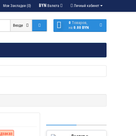
BYN
Мои Закладки (0)
Валюта
Личный кабинет
0
Tоваров,
Везде
на
0.00 BYN
дзаказ