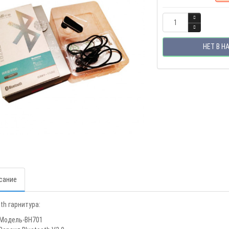
НЕТ В Н
сание
th гарнитура:
Модель-BH701