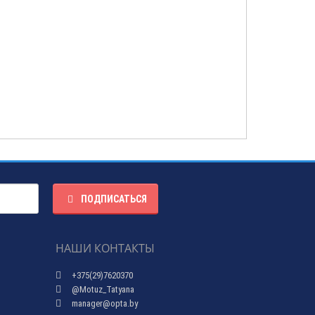
ПОДПИСАТЬСЯ
НАШИ КОНТАКТЫ
+375(29)7620370
@Motuz_Tatyana
manager@opta.by