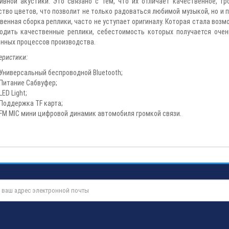
ивной акустики. Это связано с тем, что их отличает качественное, г
тво цветов, что позволит не только радоваться любимой музыкой, но и 
венная сборка реплики, часто не уступает оригиналу. Которая стала во
одить качественные реплики, себестоимость которых получается очен
нных процессов производства.
еристики:
Универсальный беспроводной Bluetooth;
Питание Сабвуфер;
LED Light;
Поддержка TF карта;
FM MIC мини цифровой динамик автомобиля громкой связи.