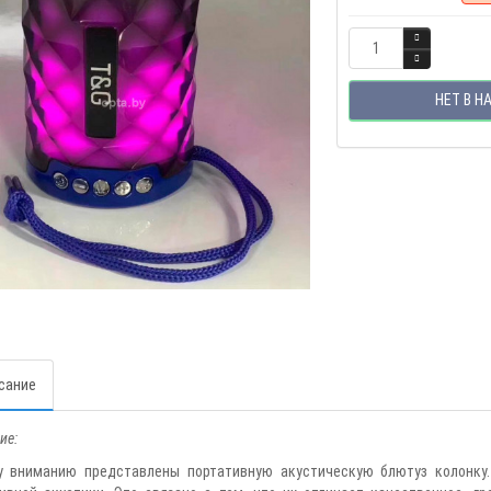
НЕТ В Н
сание
ие:
у вниманию представлены портативную акустическую блютуз колонку