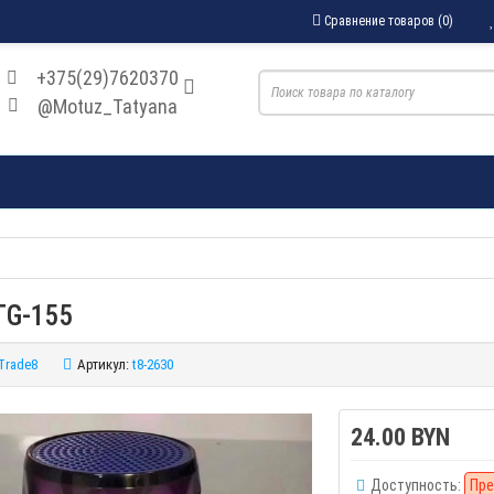
Сравнение товаров (0)
+375(29)7620370
@Motuz_Tatyana
TG-155
Trade8
Артикул:
t8-2630
24.00 BYN
Доступность:
Пре