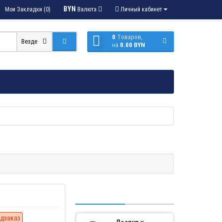
BYN
Мои Закладки (0)
Валюта
Личный кабинет
0
Tоваров,
Везде
на
0.00 BYN
дзаказ