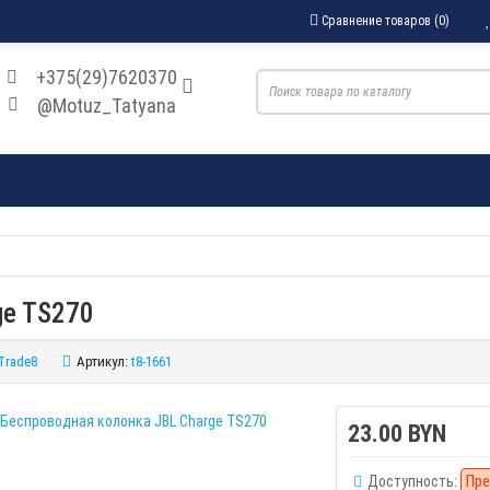
Сравнение товаров (0)
+375(29)7620370
@Motuz_Tatyana
ge TS270
Trade8
Артикул:
t8-1661
23.00 BYN
Доступность:
Пре