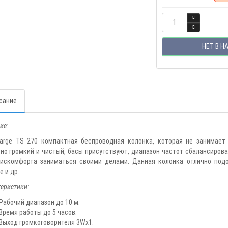
НЕТ В Н
сание
ие:
arge TS 270 компактная беспроводная колонка, которая не занимает
но громкий и чистый, басы присутствуют, диапазон частот сбалансирова
искомфорта заниматься своими делами. Данная колонка отлично подой
е и др.
еристики:
Рабочий диапазон до 10 м.
Время работы до 5 часов.
Выход громкоговорителя 3Wx1.