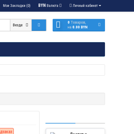
BYN
Мои Закладки (0)
Валюта
Личный кабинет
0
Tоваров,
Везде
на
0.00 BYN
дзаказ