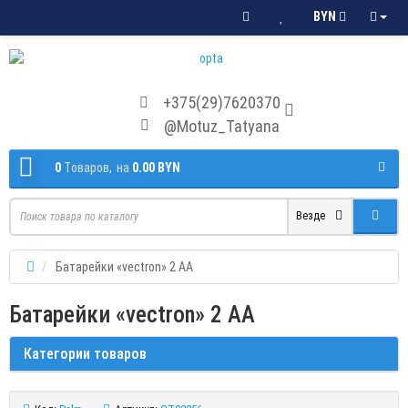
BYN
+375(29)7620370
@Motuz_Tatyana
0
Tоваров,
на
0.00 BYN
Везде
Батарейки «vectron» 2 АА
Батарейки «vectron» 2 АА
Категории товаров