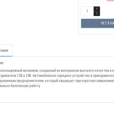
НЕТ В Н
сание
ие:
соконадежный механизм, созданный из материалов высокого качества и н
куривателя 12В и 24В. Автомобильное зарядное устройство в прикуриват
рованным предохранителем, который защищает при коротких замыканиях 
ально безопасную работу.