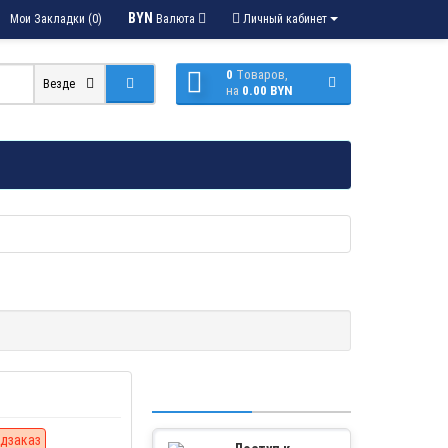
BYN
Мои Закладки (0)
Валюта
Личный кабинет
0
Tоваров,
Везде
на
0.00 BYN
дзаказ