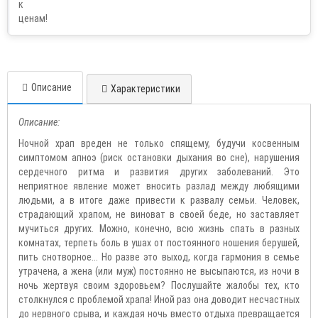
Описание
Характеристики
Описание:
Ночной храп вреден не только спящему, будучи косвенным
симптомом апноэ (риск остановки дыхания во сне), нарушения
сердечного ритма и развития других заболеваний. Это
неприятное явление может вносить разлад между любящими
людьми, а в итоге даже привести к развалу семьи. Человек,
страдающий храпом, не виноват в своей беде, но заставляет
мучиться других. Можно, конечно, всю жизнь спать в разных
комнатах, терпеть боль в ушах от постоянного ношения берушей,
пить снотворное... Но разве это выход, когда гармония в семье
утрачена, а жена (или муж) постоянно не высыпаются, из ночи в
ночь жертвуя своим здоровьем? Послушайте жалобы тех, кто
столкнулся с проблемой храпа! Иной раз она доводит несчастных
до нервного срыва, и каждая ночь вместо отдыха превращается