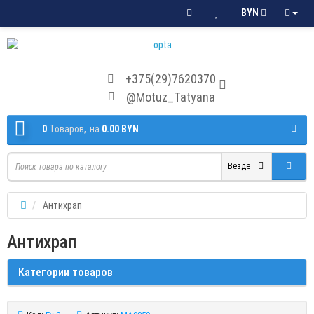
BYN
+375(29)7620370
@Motuz_Tatyana
0
Tоваров,
на
0.00 BYN
Везде
Антихрап
Антихрап
Категории товаров