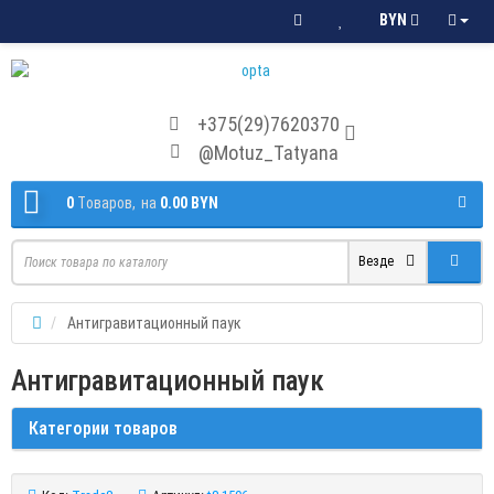
BYN
+375(29)7620370
@Motuz_Tatyana
0
Tоваров,
на
0.00 BYN
Везде
Антигравитационный паук
Антигравитационный паук
Категории товаров